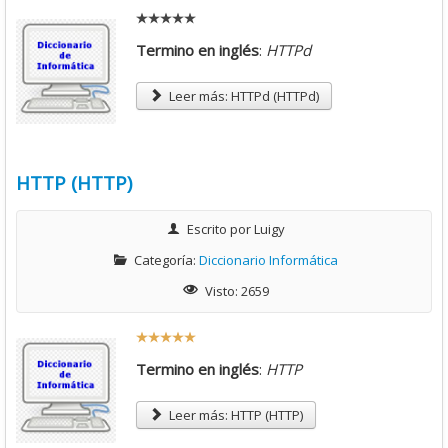
Descargas
Termino en inglés
:
HTTPd
Libros
Foro
Leer más: HTTPd (HTTPd)
HTTP (HTTP)
Escrito por
Luigy
Categoría:
Diccionario Informática
Visto: 2659
R
a
Termino en inglés
:
HTTP
t
i
Leer más: HTTP (HTTP)
o