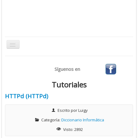
Toggle
Navigation
Inicio
Síguenos en
Bases de Datos
CMS
Tutoriales
Desarrollo
HTTPd (HTTPd)
Ofimática
Escrito por
Luigy
Sistemas Operativos
Categoría:
Diccionario Informática
Tutoriales
Visto: 2892
Virtualización