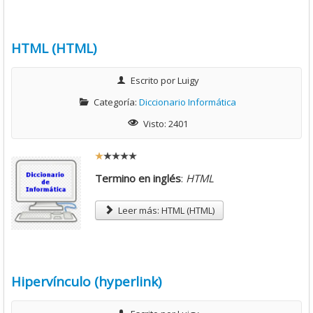
:
5
HTML (HTML)
/
Escrito por
Luigy
Categoría:
Diccionario Informática
5
Visto: 2401
R
a
Termino en inglés
:
HTML
t
i
Leer más: HTML (HTML)
o
:
1
Hipervínculo (hyperlink)
/