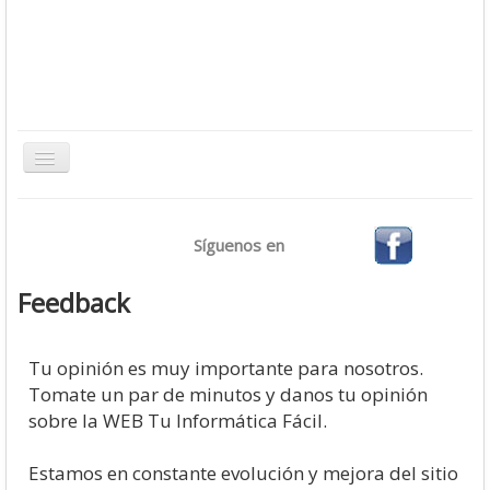
Toggle
Navigation
Inicio
Síguenos en
Bases de Datos
CMS
Feedback
Desarrollo
Ofimática
Tu opinión es muy importante para nosotros.
Tomate un par de minutos y danos tu opinión
Sistemas Operativos
sobre la WEB Tu Informática Fácil.
Tutoriales
Estamos en constante evolución y mejora del sitio
Virtualización