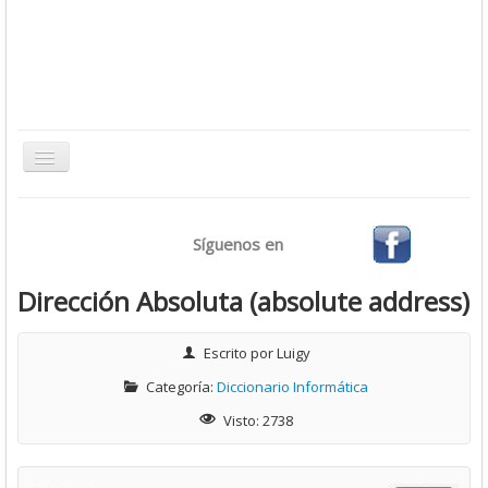
Toggle
Navigation
Inicio
Síguenos en
Bases de Datos
CMS
Dirección Absoluta (absolute address)
Desarrollo
Escrito por
Luigy
Ofimática
Categoría:
Diccionario Informática
Sistemas Operativos
Visto: 2738
Tutoriales
Virtualización