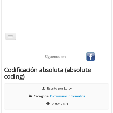
Toggle
Navigation
Inicio
Síguenos en
Bases de Datos
CMS
Codificación absoluta (absolute
coding)
Desarrollo
Ofimática
Escrito por
Luigy
Sistemas Operativos
Categoría:
Diccionario Informática
Tutoriales
Visto: 2163
Virtualización