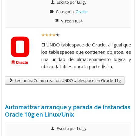
Escrito por
Luigy
Categoría:
Oracle
Visto: 11834
R
a
El UNDO tablespace de Oracle, al igual que
t
los tablespaces que contienen objetos, es
i
una unidad de almacenamiento lógica y
o
utiliza datafiles para la parte física.
:
Leer más: Como crear un UNDO tablespace en Oracle 11g
4
/
Automatizar arranque y parada de instancias
Oracle 10g en Linux/Unix
5
Escrito por
Luigy