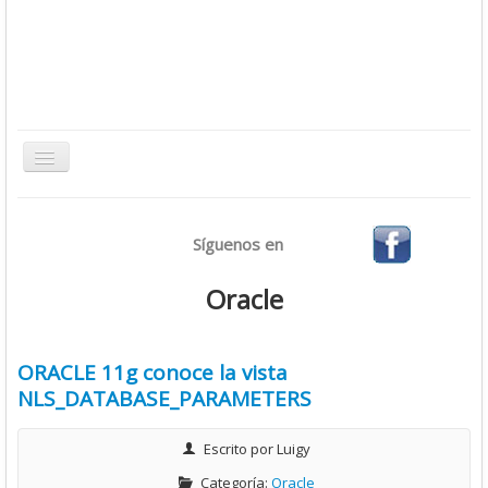
Toggle
Navigation
Inicio
Síguenos en
Bases de Datos
CMS
Oracle
Desarrollo
Ofimática
ORACLE 11g conoce la vista
NLS_DATABASE_PARAMETERS
Sistemas Operativos
Tutoriales
Escrito por
Luigy
Virtualización
Categoría:
Oracle