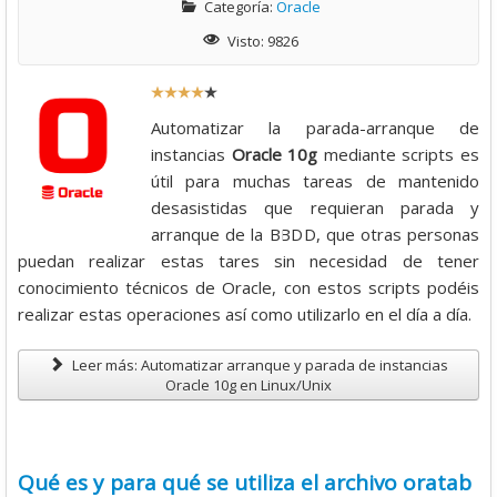
Categoría:
Oracle
Visto: 9826
R
a
Automatizar la parada-arranque de
t
instancias
Oracle 10g
mediante scripts es
i
útil para muchas tareas de mantenido
o
desasistidas que requieran parada y
:
arranque de la BBDD, que otras personas
puedan realizar estas tares sin necesidad de tener
4
conocimiento técnicos de Oracle, con estos scripts podéis
realizar estas operaciones así como utilizarlo en el día a día.
/
Leer más: Automatizar arranque y parada de instancias
5
Oracle 10g en Linux/Unix
Qué es y para qué se utiliza el archivo oratab