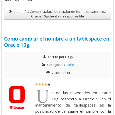
4
Leer más: Como instalar/desinstalar de forma desatendida
/
Oracle 10g Client sin response file
5
Como cambiar el nombre a un tablespace en
Oracle 10g
Escrito por
Luigy
Categoría:
Oracle
Visto: 11234
R
U
a
n de las novedades en Oracle
t
10g respecto a Oracle 9i en el
i
mantenimiento de tablespaces es la
o
posibilidad de cambiarle el nombre con la
: