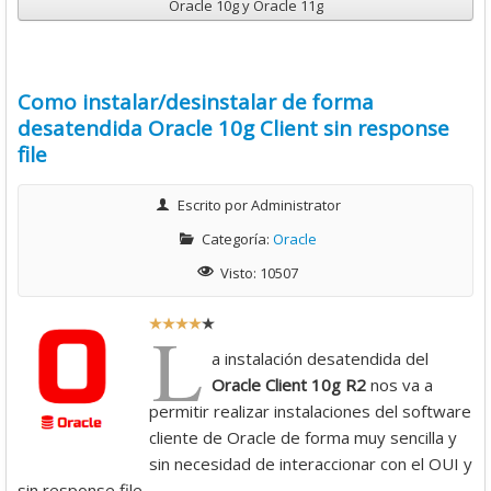
Oracle 10g y Oracle 11g
Como instalar/desinstalar de forma
desatendida Oracle 10g Client sin response
file
Escrito por
Administrator
Categoría:
Oracle
Visto: 10507
R
L
a
a instalación desatendida del
t
Oracle Client 10g R2
nos va a
i
permitir realizar instalaciones del software
o
cliente de Oracle de forma muy sencilla y
:
sin necesidad de interaccionar con el OUI y
sin response file.