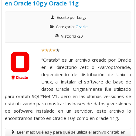
en Oracle 10g y Oracle 11g
Escrito por
Luigy
Categoría:
Oracle
Visto: 13720
R
a
"Oratab" es un archivo creado por Oracle
t
en el directorio /etc o /var/opt/oracle,
i
dependiendo de distribución de Unix o
o
Linux, al instalar el software de base de
:
datos Oracle. Originalmente fue utilizado
para oratab SQL*Net V1, pero en las últimas versiones se
4
está utilizando para mostrar las bases de datos y versiones
de software instalado en un servidor, este archivo lo
/
encontramos tanto en Oracle 10g como en oracle 11g.
5
Leer más: Qué es y para qué se utiliza el archivo oratab en