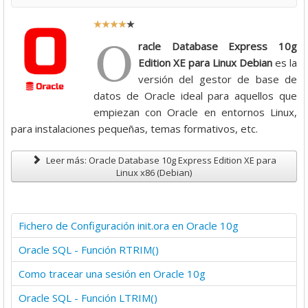
R
O
a
racle Database Express 10g
t
Edition XE para Linux Debian
es la
i
versión del gestor de base de
o
datos de Oracle ideal para aquellos que
:
empiezan con Oracle en entornos Linux,
para instalaciones pequeñas, temas formativos, etc.
4
Leer más: Oracle Database 10g Express Edition XE para
/
Linux x86 (Debian)
5
Fichero de Configuración init.ora en Oracle 10g
Oracle SQL - Función RTRIM()
Como tracear una sesión en Oracle 10g
Oracle SQL - Función LTRIM()