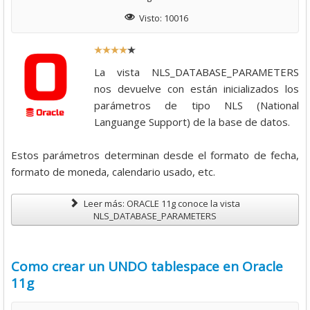
Descargas
Visto: 10016
Libros
R
Foro
a
La vista NLS_DATABASE_PARAMETERS
t
nos devuelve con están inicializados los
i
parámetros de tipo NLS (National
o
Languange Support) de la base de datos.
:
Estos parámetros determinan desde el formato de fecha,
4
formato de moneda, calendario usado, etc.
/
Leer más: ORACLE 11g conoce la vista
NLS_DATABASE_PARAMETERS
5
Como crear un UNDO tablespace en Oracle
11g