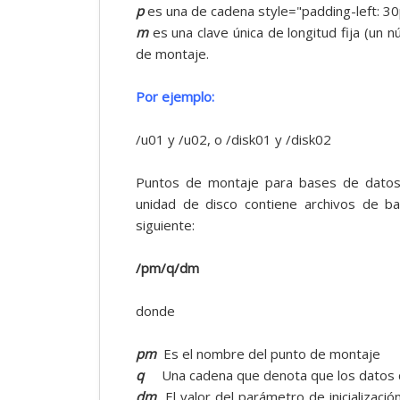
p
es una de cadena style="padding-left: 30
m
es una clave única de longitud fija (un n
de montaje.
Por ejemplo:
/u01 y /u02, o /disk01 y /disk02
Puntos de montaje para bases de datos
unidad de disco contiene archivos de bas
siguiente:
/pm/q/dm
donde
pm
Es el nombre del punto de montaje
q
Una cadena que denota que los datos de
dm
El valor del parámetro de inicializaci