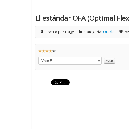
El estándar OFA (Optimal Flex
Escrito por
Luigy
Categoría:
Oracle
Vi
R
a
Por
t
favor,
vote
i
o
:
4
/
5