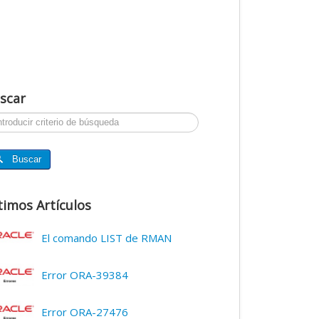
scar
ar...
Buscar
timos Artículos
El comando LIST de RMAN
Error ORA-39384
Error ORA-27476