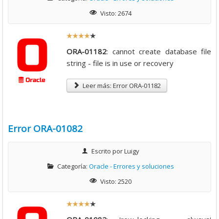
Visto: 2674
R
a
ORA-01182
: cannot create database file
t
string - file is in use or recovery
i
o
Leer más: Error ORA-01182
:
4
Error ORA-01082
/
Escrito por
Luigy
5
Categoría:
Oracle - Errores y soluciones
Visto: 2520
R
a