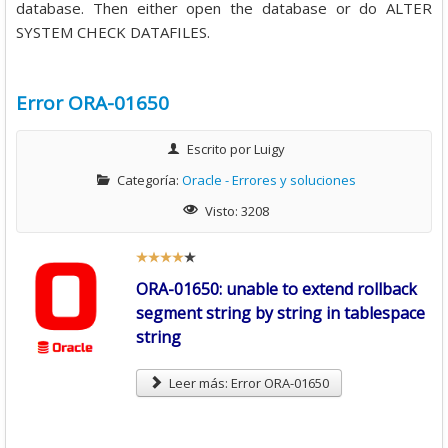
database. Then either open the database or do ALTER
SYSTEM CHECK DATAFILES.
Error ORA-01650
Escrito por
Luigy
Categoría:
Oracle - Errores y soluciones
Visto: 3208
R
a
ORA-01650: unable to extend rollback
t
segment string by string in tablespace
i
string
o
:
Leer más: Error ORA-01650
4