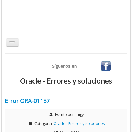
Toggle
Navigation
Inicio
Síguenos en
Bases de Datos
CMS
Oracle - Errores y soluciones
Desarrollo
Ofimática
Error ORA-01157
Sistemas Operativos
Escrito por
Luigy
Tutoriales
Categoría:
Oracle - Errores y soluciones
Virtualización