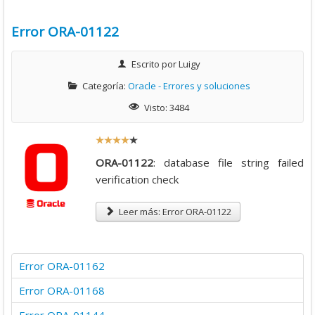
4
Error ORA-01122
/
Escrito por
Luigy
Categoría:
Oracle - Errores y soluciones
5
Visto: 3484
R
a
ORA-01122
: database file string failed
t
verification check
i
o
Leer más: Error ORA-01122
:
4
Error ORA-01162
/
Error ORA-01168