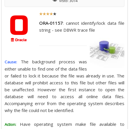
Visto: 3014
Descargas
R
Libros
a
ORA-01157
: cannot identify/lock data file
Foro
t
string - see DBWR trace file
i
o
:
4
The background process was
Cause:
either unable to find one of the data files
/
or failed to lock it because the file was already in use. The
database will prohibit access to this file but other files will
5
be unaffected. However the first instance to open the
database will need to access all online data files.
Accompanying error from the operating system describes
why the file could not be identified.
Have operating system make file available to
Action: