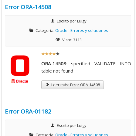
Error ORA-14508
/
Escrito por
Luigy
5
Categoría:
Oracle - Errores y soluciones
Visto: 3113
R
a
ORA-14508
: specified VALIDATE INTO
t
table not found
i
o
Leer más: Error ORA-14508
:
4
Error ORA-01182
/
Escrito por
Luigy
5
Categoría:
Oracle - Errores y soluciones