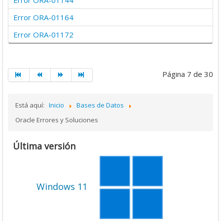
Error ORA-01144
5
Error ORA-01164
Error ORA-01172
Página 7 de 30
Está aquí:
Inicio
Bases de Datos
Oracle Errores y Soluciones
Última versión
Windows 11