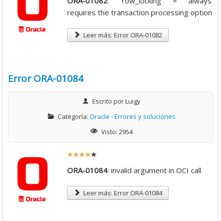
ORA-01082
: 'row_locking = always'
t
requires the transaction processing option
i
o
Leer más: Error ORA-01082
:
4
Error ORA-01084
/
Escrito por
Luigy
5
Categoría:
Oracle - Errores y soluciones
Visto: 2954
R
a
ORA-01084
: invalid argument in OCI call
t
i
Leer más: Error ORA-01084
o
: