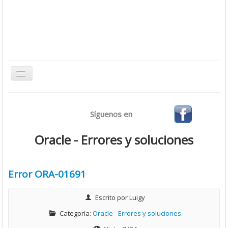
Toggle
Navigation
Inicio
Síguenos en
Bases de Datos
CMS
Oracle - Errores y soluciones
Desarrollo
Ofimática
Error ORA-01691
Sistemas Operativos
Escrito por
Luigy
Tutoriales
Categoría:
Oracle - Errores y soluciones
Virtualización