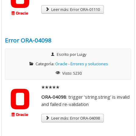
i
Leer más: Error ORA-01110
o
:
4
Error ORA-04098
/
Escrito por
Luigy
Categoría:
Oracle - Errores y soluciones
5
Visto: 5230
ORA-04098
: trigger 'string.string' is invalid
and failed re-validation
Leer más: Error ORA-04098