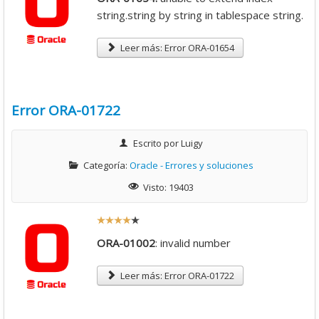
t
string.string by string in tablespace string.
i
o
Leer más: Error ORA-01654
:
4
Error ORA-01722
/
Escrito por
Luigy
5
Categoría:
Oracle - Errores y soluciones
Visto: 19403
R
a
ORA-01002
: invalid number
t
i
Leer más: Error ORA-01722
o
: