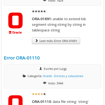
Visto: 7424
Descargas
Libros
ORA-01691:
unable to extend lob
Foro
segment string.string by string in
tablespace string
Leer más: Error ORA-01691
Error ORA-01110
Escrito por
Luigy
Categoría:
Oracle - Errores y soluciones
Visto: 3944
R
a
ORA-01110
: data file string: 'string'
t