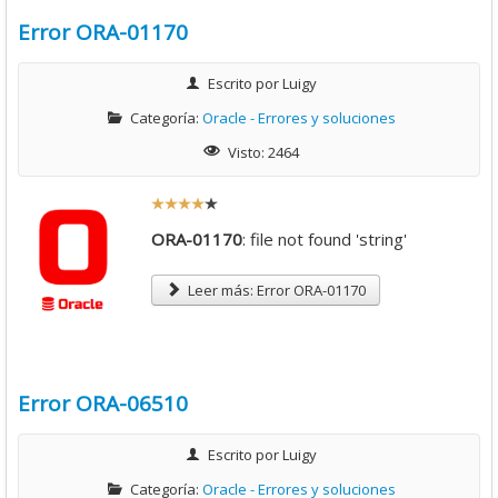
Error ORA-01170
Escrito por
Luigy
Categoría:
Oracle - Errores y soluciones
Visto: 2464
R
a
ORA-01170
: file not found 'string'
t
i
Leer más: Error ORA-01170
o
:
4
Error ORA-06510
/
Escrito por
Luigy
Categoría:
Oracle - Errores y soluciones
5