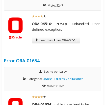
Visto: 5247
R
a
ORA-06510
: PL/SQL: unhandled user-
t
defined exception.
i
o
Leer más: Error ORA-06510
:
4
Error ORA-01654
/
Escrito por
Luigy
5
Categoría:
Oracle - Errores y soluciones
Visto: 21872
R
a
ORA-01654:
unable to extend index