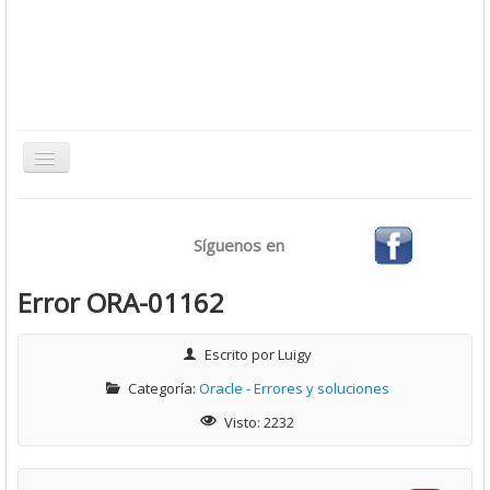
Toggle
Navigation
Inicio
Síguenos en
Bases de Datos
CMS
Error ORA-01162
Desarrollo
Escrito por
Luigy
Ofimática
Categoría:
Oracle - Errores y soluciones
Sistemas Operativos
Visto: 2232
Tutoriales
Virtualización