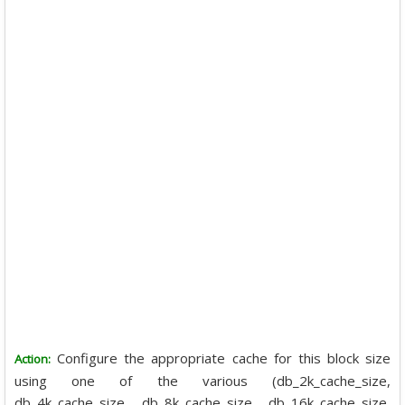
Configure the appropriate cache for this block size
Action:
using one of the various (db_2k_cache_size,
db_4k_cache_size, db_8k_cache_size, db_16k_cache_size,