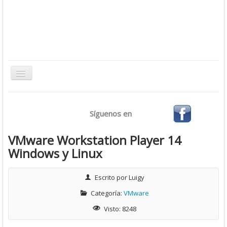
Toggle
Navigation
Inicio
Síguenos en
Bases de Datos
CMS
VMware Workstation Player 14
Windows y Linux
Desarrollo
Ofimática
Escrito por
Luigy
Sistemas Operativos
Categoría:
VMware
Tutoriales
Visto: 8248
Virtualización