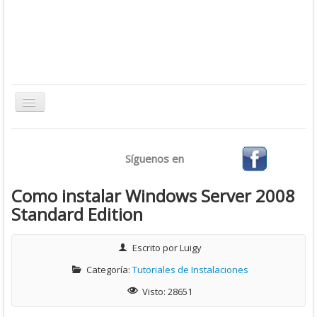
Toggle
Navigation
Inicio
Síguenos en
Bases de Datos
CMS
Como instalar Windows Server 2008
Standard Edition
Desarrollo
Ofimática
Escrito por
Luigy
Sistemas Operativos
Categoría:
Tutoriales de Instalaciones
Tutoriales
Visto: 28651
Virtualización