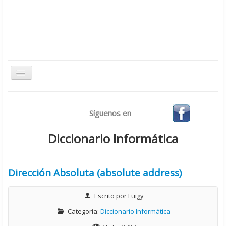
Toggle
Navigation
Inicio
Síguenos en
Bases de Datos
CMS
Diccionario Informática
Desarrollo
Ofimática
Dirección Absoluta (absolute address)
Sistemas Operativos
Escrito por
Luigy
Tutoriales
Categoría:
Diccionario Informática
Virtualización