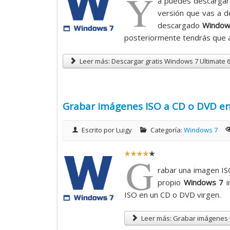
Y
a puedes descarga
t
versión que vas a d
i
descargado
Windows
o
posteriormente tendrás que ac
:
Leer más: Descargar gratis Windows 7 Ultimate 6
4
/
Grabar imágenes ISO a CD o DVD e
5
Escrito por
Luigy
Categoría:
Windows 7
R
G
a
rabar una imagen IS
t
propio
Windows 7
i
i
ISO en un CD o DVD virgen.
o
:
Leer más: Grabar imágenes 