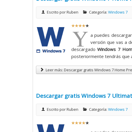
5
Escrito por
Ruben
Categoría:
Windows 7
R
Y
a
a puedes descargar
t
versión que vas a d
i
descargado
Windows 7 Hom
o
posteriormente tendrás que ac
:
Leer más: Descargar gratis Windows 7 Home Pre
4
/
Descargar gratis Windows 7 Ultimat
5
Escrito por
Ruben
Categoría:
Windows 7
R
a