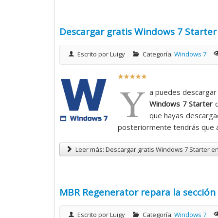
4
Descargar gratis Windows 7 Starter
/
Escrito por
Luigy
Categoría:
Windows 7
5
R
Y
a
a puedes descarga
t
Windows 7 Starter
q
i
que hayas descarg
o
posteriormente tendrás que ac
:
Leer más: Descargar gratis Windows 7 Starter e
5
/
MBR Regenerator repara la sección
5
Escrito por
Luigy
Categoría:
Windows 7