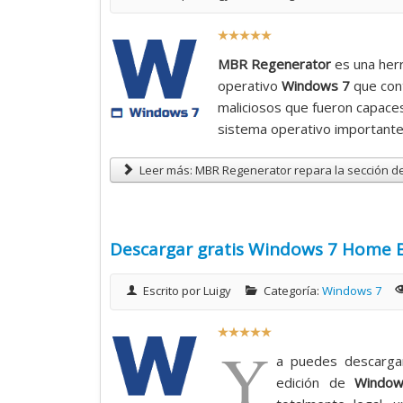
R
a
MBR Regenerator
es una herr
t
operativo
Windows 7
que con
i
maliciosos que fueron capaces
o
sistema operativo importante
:
Leer más: MBR Regenerator repara la sección 
5
/
Descargar gratis Windows 7 Home B
5
Escrito por
Luigy
Categoría:
Windows 7
R
Y
a
a puedes descarg
t
edición de
Windo
i