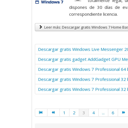
totalmente legal,
o
dispones de 30 días de eva
:
correspondiente licencia.
5
Leer más: Descargar gratis Windows 7 Home Bas
/
Descargar gratis Windows Live Messenger 2
5
Descargar gratis gadget AddGadget GPU Me
Descargar gratis Windows 7 Professional 64 
Descargar gratis Windows 7 Professional 32 b
Descargar gratis Windows 7 Professional 32 
1
2
3
4
...
6