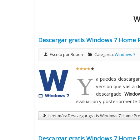
W
Descargar gratis Windows 7 Home 
Escrito por
Ruben
Categoría:
Windows 7
R
Y
a
a puedes descargar
t
versión que vas a d
i
descargado
Windo
o
evaluación y posteriormente t
:
Leer más: Descargar gratis Windows 7 Home Pre
4
/
Descargar gratis Windows 7 Home 