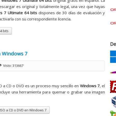
r
Windows 7 Ultimate 64 bits
original
gratis en español. La
escargar es original y totalmente legal, una vez que hayas
 7 Ultimate 64 bits
dispones de 30 días de evaluación y
tivarla con su correspondiente licencia.
4 bits
De
n Windows 7
Visto: 313667
O a CD o DVD es un proceso muy sencillo en
Windows 7
, el
ncluye una herramienta para quemar o grabar una imagen
ISO a CD o DVD en Windows 7