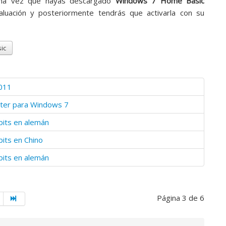
 una vez que hayas descargado
Windows 7 Home Basic
luación y posteriormente tendrás que activarla con su
ic
011
ter para Windows 7
bits en alemán
its en Chino
bits en alemán
Página 3 de 6