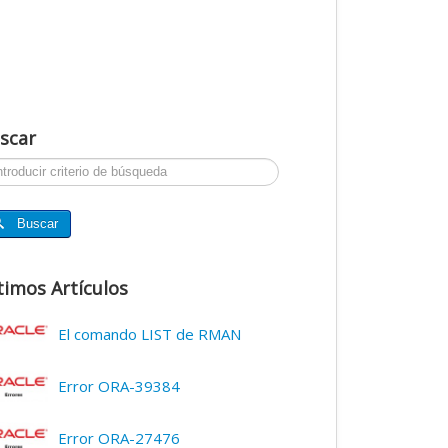
scar
ar...
Buscar
timos Artículos
El comando LIST de RMAN
Error ORA-39384
Error ORA-27476