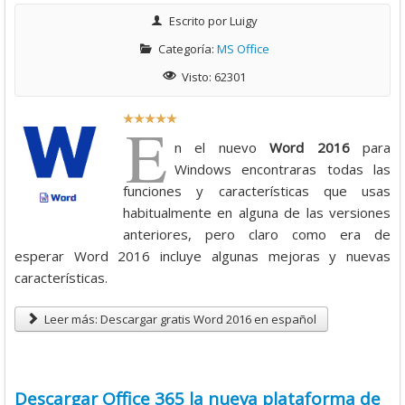
Escrito por
Luigy
Categoría:
MS Office
Visto: 62301
R
E
a
n el nuevo
Word 2016
para
t
Windows encontraras todas las
i
funciones y características que usas
o
habitualmente en alguna de las versiones
:
anteriores, pero claro como era de
esperar Word 2016 incluye algunas mejoras y nuevas
5
características.
/
Leer más: Descargar gratis Word 2016 en español
5
Descargar Office 365 la nueva plataforma de