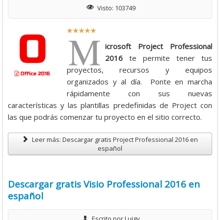
Descargas
Visto: 103749
Libros
R
M
Foro
a
icrosoft Project Professional
t
2016
te permite tener tus
i
proyectos, recursos y equipos
o
organizados y al día. Ponte en marcha
:
rápidamente con sus nuevas
características y las plantillas predefinidas de Project con
5
las que podrás comenzar tu proyecto en el sitio correcto.
/
Leer más: Descargar gratis Project Professional 2016 en
español
5
Descargar gratis Visio Professional 2016 en
español
Escrito por
Luigy