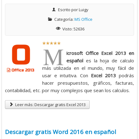
Escrito por
Luigy
Categoría:
MS Office
Visto: 52636
R
M
a
icrosoft Office Excel 2013 en
t
español
es la hoja de calculo
i
más utilizada en el mundo, muy fácil de
o
usar e intuitiva. Con
Excel 2013
podrás
:
hacer presupuestos, gráficos, facturas,
contabilidad, etc. por muy complejos que sean los calculos.
5
Leer más: Descargar gratis Excel 2013
/
5
Descargar gratis Word 2016 en español