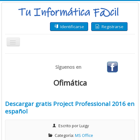
Identificarse
Registrarse
Toggle
Navigation
Inicio
Síguenos en
Bases de Datos
CMS
Ofimática
Desarrollo
Ofimática
Descargar gratis Project Professional 2016 en
español
Sistemas Operativos
Tutoriales
Escrito por
Luigy
Virtualización
Categoría:
MS Office