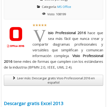
Categoría:
MS Office
Visto: 108199
R
V
a
isio Professional 2016
hace que
t
sea más fácil que nunca crear y
i
compartir diagramas profesionales y
o
versátiles que simplifican y comunican
:
información compleja.
Visio Professional
2016
tiene miles de formas que cumplen con los estándares
5
de la industria (BPMN 2.0, IEEE, UML 2.4).
/
Leer más: Descargar gratis Visio Professional 2016 en
español
5
Descargar gratis Excel 2013