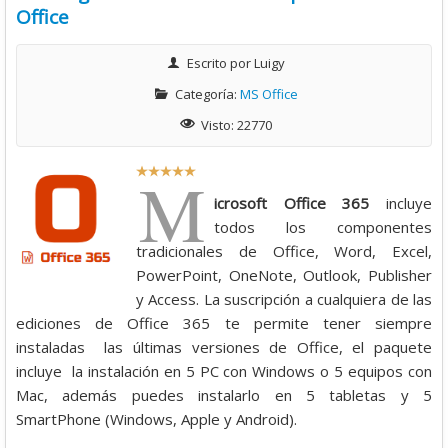
Office
Escrito por
Luigy
Categoría:
MS Office
Visto: 22770
R
M
a
icrosoft Office 365
incluye
t
todos los componentes
i
tradicionales de Office, Word, Excel,
o
PowerPoint, OneNote, Outlook, Publisher
:
y Access. La suscripción a cualquiera de las
ediciones de Office 365 te permite tener siempre
5
instaladas las últimas versiones de Office, el paquete
incluye la instalación en 5 PC con Windows o 5 equipos con
/
Mac, además puedes instalarlo en 5 tabletas y 5
SmartPhone (Windows, Apple y Android).
5