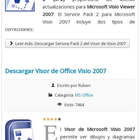
i
actualizaciones para
Microsoft Visio Viewer
o
2007
. El Service Pack 2 para Microsoft
:
Visio 2007 incluye dos tipos de
correcciones:
4
Leer más: Descargar Service Pack 2 del Visor de Visio 2007
/
5
Descargar Visor de Office Visio 2007
Escrito por
Ruben
Categoría:
MS Office
Visto: 7464
R
E
a
l
Visor de Microsoft Visio 2007
t
permite ver dibujos y diagramas