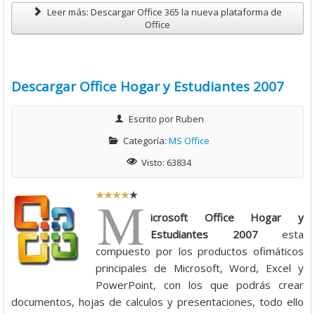
Leer más: Descargar Office 365 la nueva plataforma de
Office
Descargar Office Hogar y Estudiantes 2007
Escrito por
Ruben
Categoría:
MS Office
Visto: 63834
R
M
a
icrosoft Office Hogar y
t
Estudiantes 2007
esta
i
compuesto por los productos ofimáticos
o
principales de Microsoft, Word, Excel y
:
PowerPoint, con los que podrás crear
documentos, hojas de calculos y presentaciones, todo ello
4