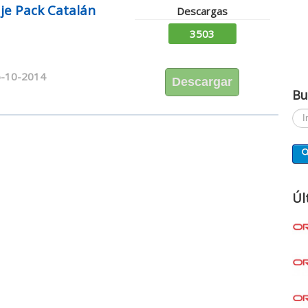
je Pack Catalán
Descargas
3503
-10-2014
Descargar
Bu
Busc
Úl