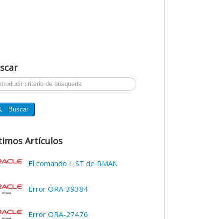
scar
ar...
Buscar
timos Artículos
El comando LIST de RMAN
Error ORA-39384
Error ORA-27476