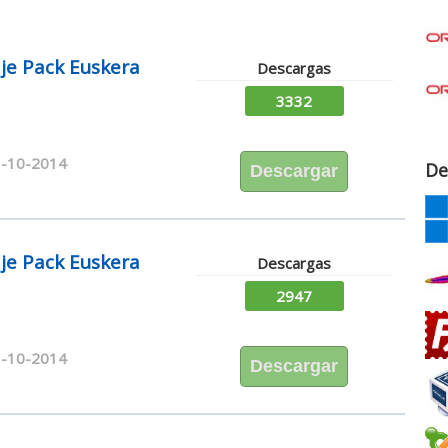
aje Pack Euskera
Descargas
3332
-10-2014
De
Descargar
aje Pack Euskera
Descargas
2947
-10-2014
Descargar