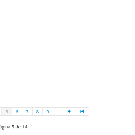
5
6
7
8
9
...
ágina 5 de 14