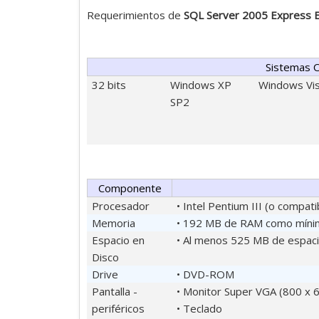
Requerimientos de
SQL Server 2005 Express E
Sistemas 
32 bits
Windows XP
Windows Vi
SP2
Componente
Procesador
• Intel Pentium III (o compa
Memoria
• 192 MB de RAM como míni
Espacio en
• Al menos 525 MB de espaci
Disco
Drive
• DVD-ROM
Pantalla -
• Monitor Super VGA (800 x 6
periféricos
• Teclado