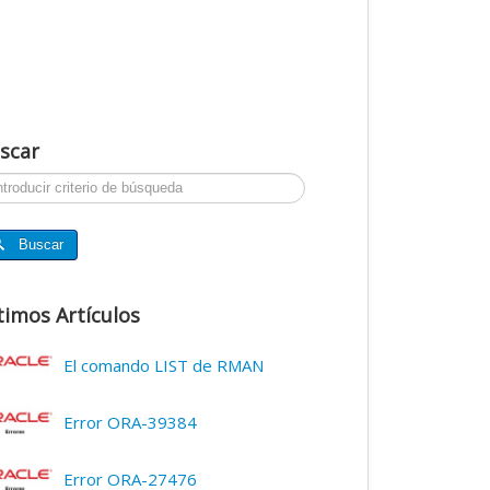
scar
ar...
Buscar
timos Artículos
El comando LIST de RMAN
Error ORA-39384
Error ORA-27476