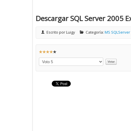
Descargar SQL Server 2005 Ex
Escrito por
Luigy
Categoría:
MS SQLServer
R
a
Por
t
favor,
vote
i
o
:
4
/
5