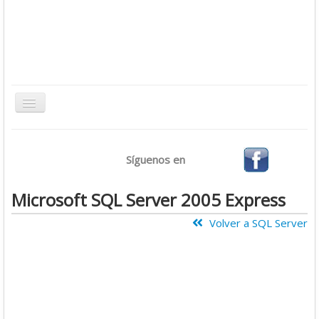
Toggle
Navigation
Inicio
Síguenos en
Bases de Datos
CMS
Microsoft SQL Server 2005 Express
Desarrollo
Volver a SQL Server
Ofimática
Sistemas Operativos
Tutoriales
Virtualización