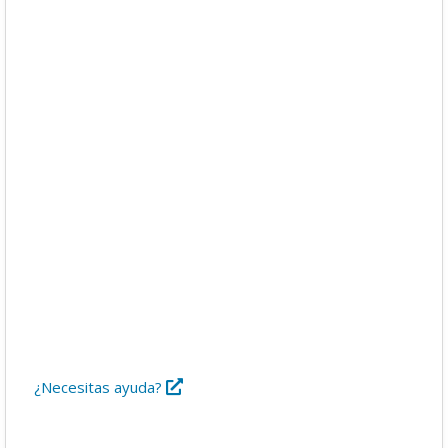
Descargas
Libros
Foro
¿Necesitas ayuda?