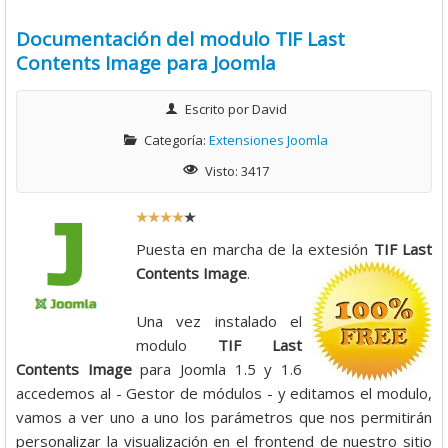
Documentación del modulo TIF Last
Contents Image para Joomla
Escrito por
David
Categoría:
Extensiones Joomla
Visto: 3417
R
a
Puesta en marcha de la extesión
TIF Last
t
Contents Image
.
i
o
Una vez instalado el
:
modulo
TIF Last
Contents Image
para Joomla 1.5 y 1.6
4
accedemos al - Gestor de módulos - y editamos el modulo,
vamos a ver uno a uno los parámetros que nos permitirán
/
personalizar la visualización en el frontend de nuestro sitio