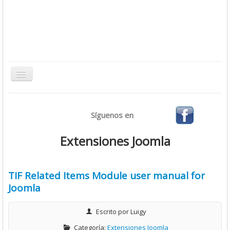
Toggle
Navigation
Inicio
Síguenos en
Bases de Datos
CMS
Extensiones Joomla
Desarrollo
Ofimática
TIF Related Items Module user manual for
Joomla
Sistemas Operativos
Tutoriales
Escrito por
Luigy
Virtualización
Categoría:
Extensiones Joomla