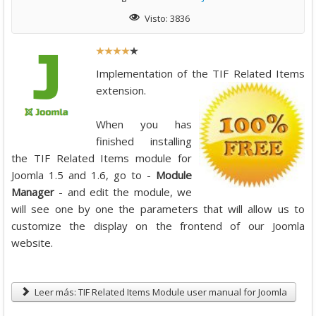
Descargas
Visto: 3836
Libros
R
Foro
a
Implementation of the TIF Related Items
t
extension.
i
o
When you has
:
finished installing
the TIF Related Items module for
4
Joomla 1.5 and 1.6, go to -
Module
Manager
- and edit the module, we
/
will see one by one the parameters that will allow us to
customize the display on the frontend of our Joomla
5
website.
Leer más: TIF Related Items Module user manual for Joomla