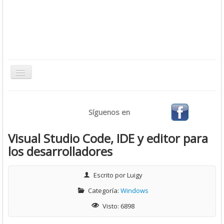
Toggle
Navigation
Inicio
Síguenos en
Bases de Datos
CMS
Visual Studio Code, IDE y editor para
los desarrolladores
Desarrollo
Ofimática
Escrito por
Luigy
Sistemas Operativos
Categoría:
Windows
Tutoriales
Visto: 6898
Virtualización