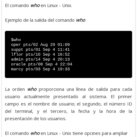
El comando
who
en Linux - Unix.
Ejemplo de la salida del comando
who
$who
oper pts/02 Aug 29 01:09
suppt pts/01 Sep 4 11:41
lflor pts/10 Sep 4 16:52
admin pts/14 Sep 4 20:13
oracle pts/08 Sep 4 22:04
marcy pts/03 Sep 4 19:33
La orden
who
proporciona una línea de salida para cada
usuario actualmente presentado al sistema. El primer
campo es el nombre de usuario; el segundo, el número ID
del terminal, y el tercero, la fecha y la hora de la
presentación de los usuarios.
El comando
who
en Linux - Unix tiene opcines para ampliar