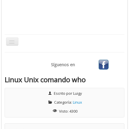
Toggle
Navigation
Inicio
Síguenos en
Bases de Datos
CMS
Linux Unix comando who
Desarrollo
Escrito por
Luigy
Ofimática
Categoría:
Linux
Sistemas Operativos
Visto: 4300
Tutoriales
Virtualización