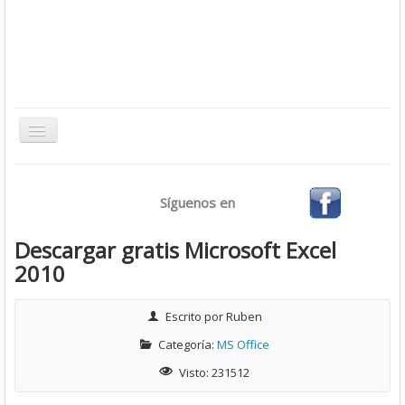
Toggle
Navigation
Inicio
Síguenos en
Bases de Datos
CMS
Descargar gratis Microsoft Excel
2010
Desarrollo
Ofimática
Escrito por
Ruben
Sistemas Operativos
Categoría:
MS Office
Tutoriales
Visto: 231512
Virtualización