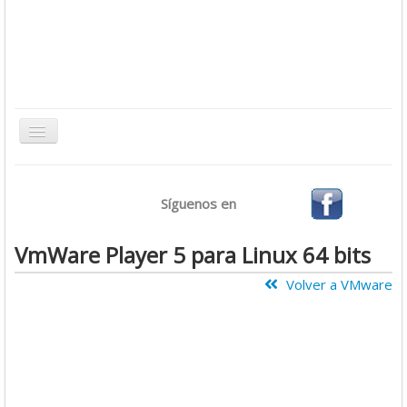
Toggle
Navigation
Inicio
Síguenos en
Bases de Datos
CMS
VmWare Player 5 para Linux 64 bits
Desarrollo
Volver a VMware
Ofimática
Sistemas Operativos
Tutoriales
Virtualización