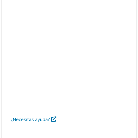
Descargas
Libros
Foro
¿Necesitas ayuda?