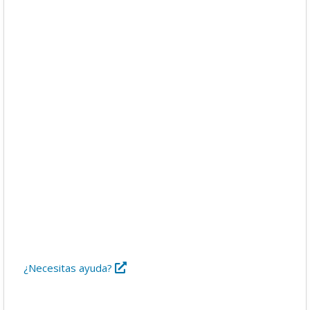
Descargas
Libros
Foro
¿Necesitas ayuda?