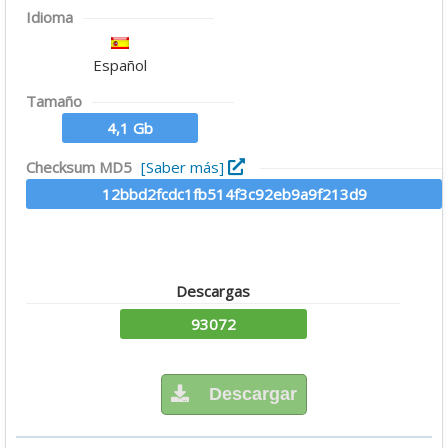
Idioma
Español
Tamaño
4,1 Gb
Checksum MD5
[Saber más]
12bbd2fcdc1fb514f3c92eb9a9f213d9
Descargas
93072
Descargar