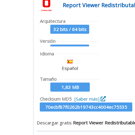
Report Viewer Redistributa
Arquitectura
32 bits / 64 bits
Versión
Idioma
Español
Tamaño
1,83 MB
Checksum MD5
[Saber más]
70ecbf87f0262b19743cc4004ec75535
Descargar gratis
Report Viewer Redistributab