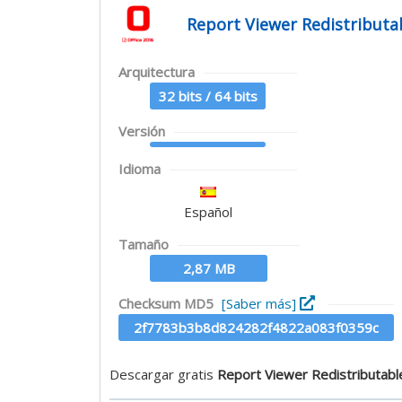
Report Viewer Redistributa
Arquitectura
32 bits / 64 bits
Versión
Idioma
Español
Tamaño
2,87 MB
Checksum MD5
[Saber más]
2f7783b3b8d824282f4822a083f0359c
Descargar gratis
Report Viewer Redistributab