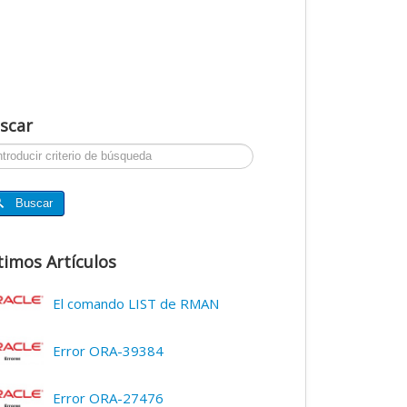
scar
ar...
Buscar
timos Artículos
El comando LIST de RMAN
Error ORA-39384
Error ORA-27476