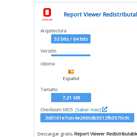
Report Viewer Redistributa
Arquitectura
32 bits / 64 bits
Versión
Idioma
Español
Tamaño
7,21 MB
Checksum MD5
[Saber más]
3d0161e7cec4e2660db3012fb0570c9c
Descargar gratis
Report Viewer Redistributab