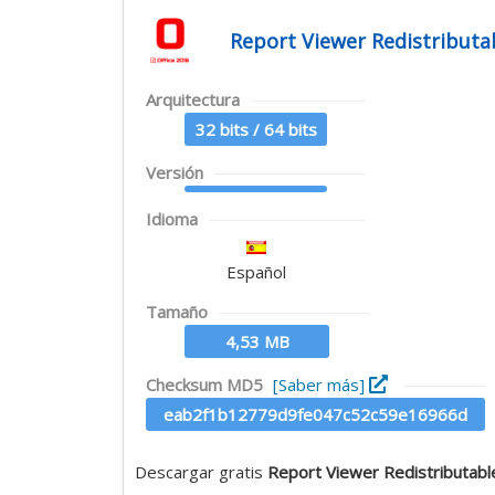
Report Viewer Redistributa
Arquitectura
32 bits / 64 bits
Versión
Idioma
Español
Tamaño
4,53 MB
Checksum MD5
[Saber más]
eab2f1b12779d9fe047c52c59e16966d
Descargar gratis
Report Viewer Redistributab