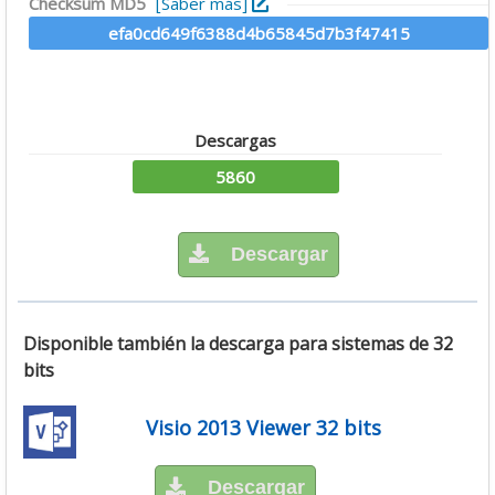
Checksum MD5
[Saber más]
efa0cd649f6388d4b65845d7b3f47415
Descargas
5860
Descargar
Disponible también la descarga para sistemas de 32
bits
Visio 2013 Viewer 32 bits
Descargar