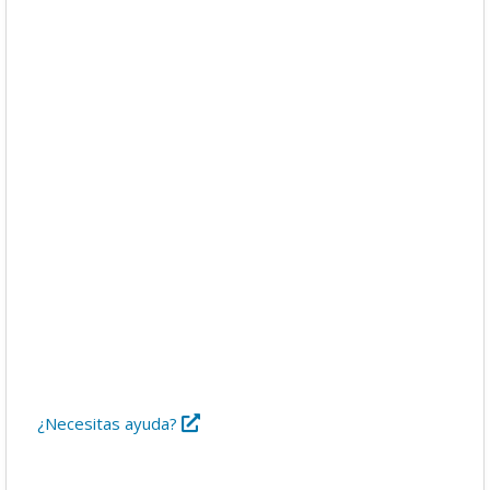
Descargas
Libros
Foro
¿Necesitas ayuda?