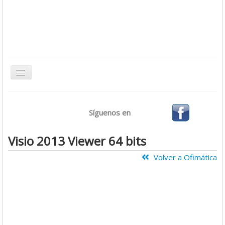
Toggle
Navigation
Inicio
Síguenos en
Bases de Datos
CMS
Visio 2013 Viewer 64 bits
Desarrollo
Volver a Ofimática
Ofimática
Sistemas Operativos
Tutoriales
Virtualización