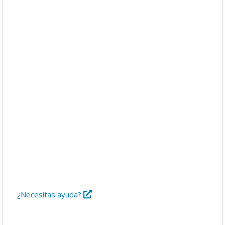
Descargas
Libros
Foro
¿Necesitas ayuda?