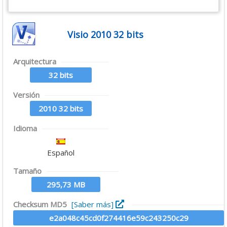
Visio 2010 32 bits
Arquitectura
32 bits
Versión
2010 32 bits
Idioma
Español
Tamaño
295,73 MB
Checksum MD5
[Saber más]
e2a048c45cd0f274416e59c243250c29