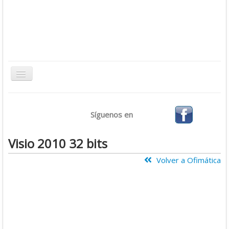
Toggle
Navigation
Inicio
Síguenos en
Bases de Datos
CMS
Visio 2010 32 bits
Desarrollo
Volver a Ofimática
Ofimática
Sistemas Operativos
Tutoriales
Virtualización