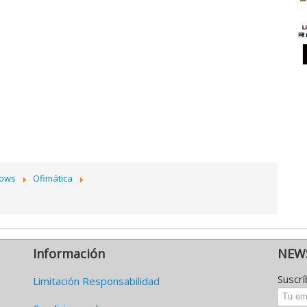
dows
Ofimática
Información
NEW
Suscr
Limitación Responsabilidad