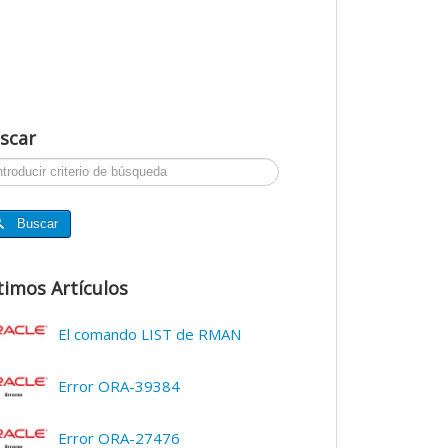
scar
ar...
Buscar
timos Artículos
El comando LIST de RMAN
Error ORA-39384
Error ORA-27476