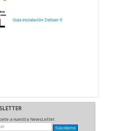
Guía instalación Debian 9
SLETTER
íbete a nuestra NewsLetter.
Suscribirme