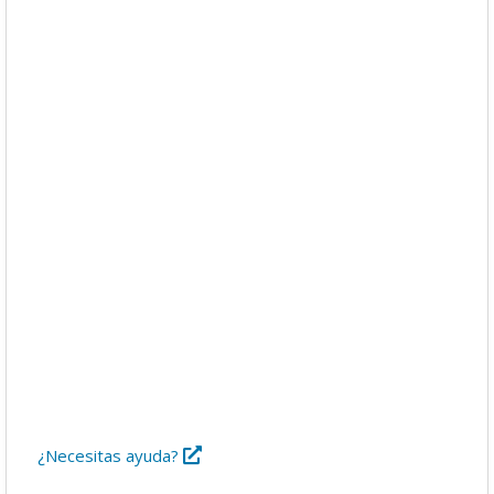
Descargas
Libros
Foro
¿Necesitas ayuda?