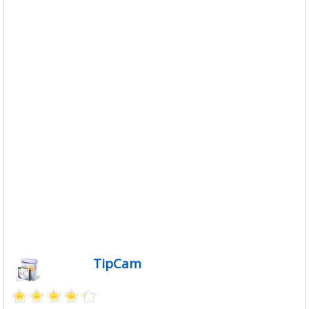
Descargas
Libros
Foro
TipCam