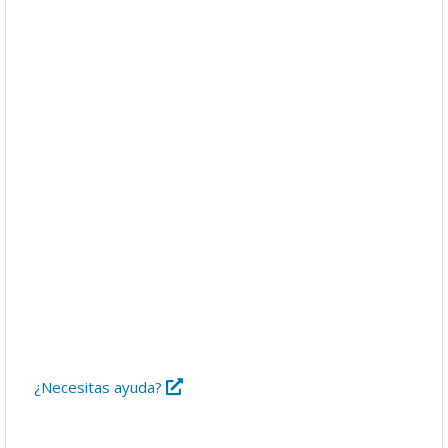
Descargas
Libros
Foro
¿Necesitas ayuda?