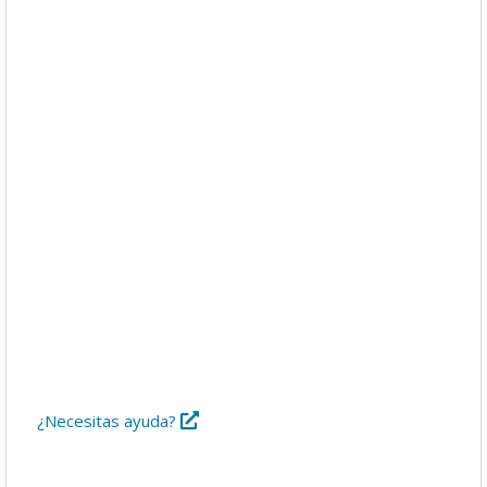
Descargas
Libros
Foro
¿Necesitas ayuda?