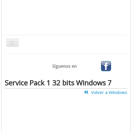
Toggle
Navigation
Inicio
Síguenos en
Bases de Datos
CMS
Service Pack 1 32 bits Windows 7
Desarrollo
Volver a Windows
Ofimática
Sistemas Operativos
Tutoriales
Virtualización