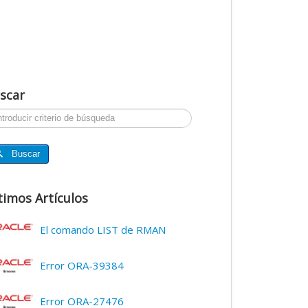
scar
ar...
Buscar
timos Artículos
El comando LIST de RMAN
Error ORA-39384
Error ORA-27476