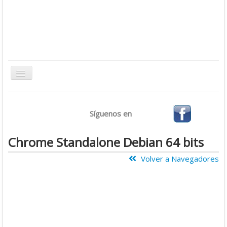
Toggle
Navigation
Inicio
Síguenos en
Bases de Datos
CMS
Chrome Standalone Debian 64 bits
Desarrollo
Volver a Navegadores
Ofimática
Sistemas Operativos
Tutoriales
Virtualización