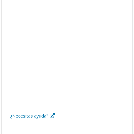
Descargas
Libros
Foro
¿Necesitas ayuda?