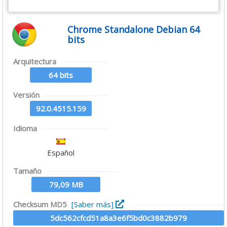
Chrome Standalone Debian 64
bits
Arquitectura
64 bits
Versión
92.0.4515.159
Idioma
Español
Tamaño
79,09 MB
Checksum MD5
[Saber más]
5dc562cfcd51a8a3e6f5bd0c3882b979