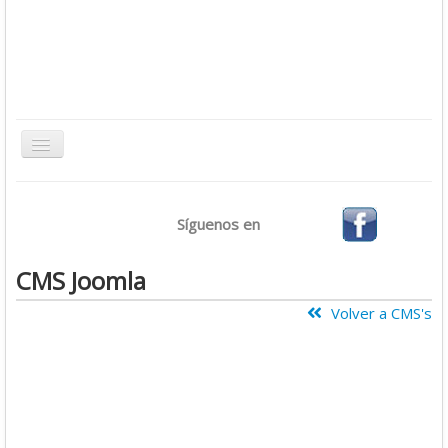
Toggle
Navigation
Inicio
Síguenos en
Bases de Datos
CMS
CMS Joomla
Desarrollo
Volver a CMS's
Ofimática
Sistemas Operativos
Tutoriales
Virtualización