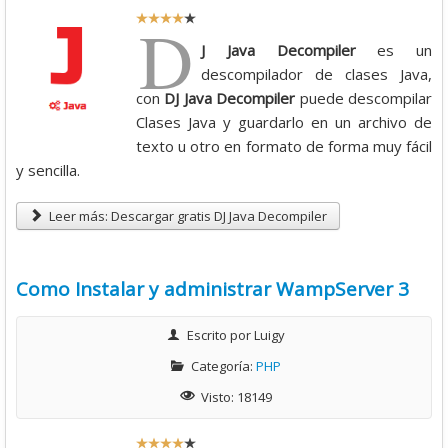
R
Descargas
D
a
J Java Decompiler
es un
Libros
t
descompilador de clases Java,
Foro
i
con
DJ Java Decompiler
puede descompilar
o
Clases Java y guardarlo en un archivo de
:
texto u otro en formato de forma muy fácil
y sencilla.
4
Leer más: Descargar gratis DJ Java Decompiler
/
5
Como Instalar y administrar WampServer 3
Escrito por
Luigy
Categoría:
PHP
Visto: 18149
R