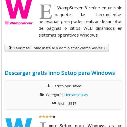
E
a
l
WampServer 3
reúne en un solo
t
paquete las herramientas
i
necesarias para poder realizar desarrollos
o
de páginas o sitios WEB dinámicos en
:
sistemas operativos Windows.
4
Leer más: Como Instalar y administrar WampServer 3
/
Descargar gratis Inno Setup para Windows
5
Escrito por
David
Categoría:
Herramientas
Visto: 3517
R
a
nno Setup para Windows
es un