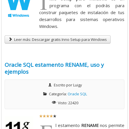
I
t
programa con el podrás para
i
construir paquetes de instalación de tus
o
desarrollos para sistemas operativos
:
Windows.
4
Leer más: Descargar gratis Inno Setup para Windows
/
Oracle SQL estamento RENAME, uso y
5
ejemplos
Escrito por
Luigy
Categoría:
Oracle SQL
Visto: 22420
R
a
l estamento
RENAME
nos permite