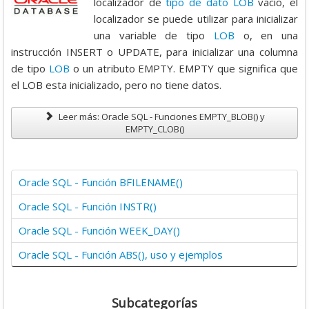
localizador de
tipo de dato
LOB
vacío, el
o
localizador se puede utilizar para inicializar
:
una variable de tipo
LOB
o, en una
instrucción INSERT o UPDATE, para inicializar una columna
4
de tipo
LOB
o un atributo EMPTY. EMPTY que significa que
el LOB esta inicializado, pero no tiene datos.
/
Leer más: Oracle SQL - Funciones EMPTY_BLOB() y
5
EMPTY_CLOB()
Oracle SQL - Función BFILENAME()
Oracle SQL - Función INSTR()
Oracle SQL - Función WEEK_DAY()
Oracle SQL - Función ABS(), uso y ejemplos
Subcategorías