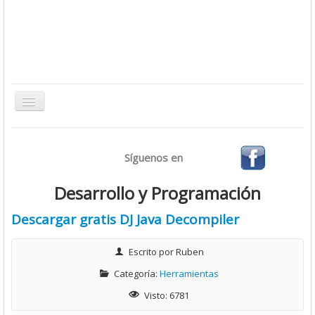
Toggle
Navigation
Inicio
Síguenos en
Bases de Datos
CMS
Desarrollo y Programación
Desarrollo
Descargar gratis DJ Java Decompiler
Ofimática
Escrito por
Ruben
Sistemas Operativos
Categoría:
Herramientas
Tutoriales
Visto: 6781
Virtualización