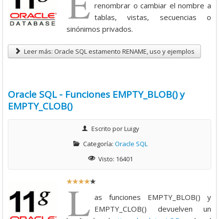
E
t
renombrar o cambiar el nombre a
i
tablas, vistas, secuencias o
o
sinónimos privados.
:
Leer más: Oracle SQL estamento RENAME, uso y ejemplos
4
/
Oracle SQL - Funciones EMPTY_BLOB() y
EMPTY_CLOB()
5
Escrito por
Luigy
Categoría:
Oracle SQL
Visto: 16401
R
L
a
as funciones EMPTY_BLOB() y
t
EMPTY_CLOB() devuelven un
i