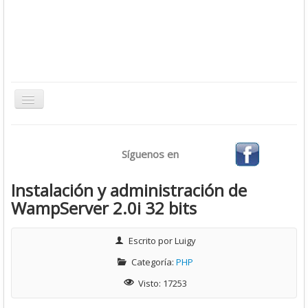
Toggle
Navigation
Inicio
Síguenos en
Bases de Datos
CMS
Instalación y administración de
WampServer 2.0i 32 bits
Desarrollo
Ofimática
Escrito por
Luigy
Sistemas Operativos
Categoría:
PHP
Tutoriales
Visto: 17253
Virtualización