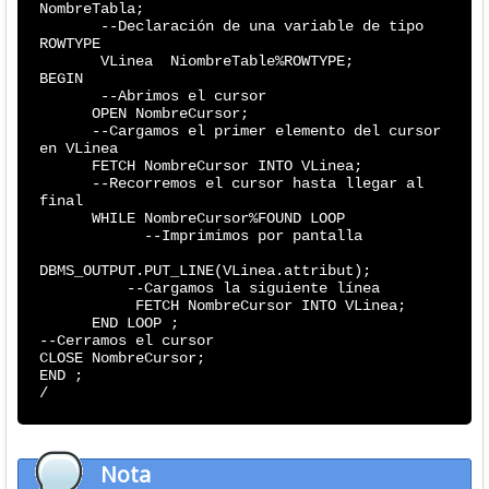
NombreTabla;
--Declaración de una variable de tipo
ROWTYPE
VLinea NiombreTable%ROWTYPE;
BEGIN
--Abrimos el cursor
OPEN NombreCursor;
--Cargamos el primer elemento del cursor
en VLinea
FETCH NombreCursor INTO VLinea;
--Recorremos el cursor hasta llegar al
final
WHILE NombreCursor%FOUND LOOP
--Imprimimos por pantalla
DBMS_OUTPUT.PUT_LINE(VLinea.attribut);
--Cargamos la siguiente línea
FETCH NombreCursor INTO VLinea;
END LOOP ;
--Cerramos el cursor
CLOSE NombreCursor;
END ;
/
Nota