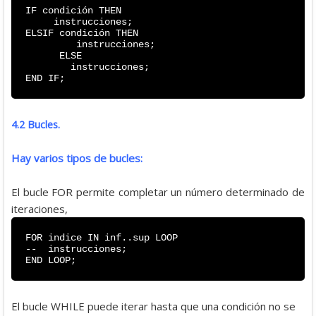
IF condición THEN
instrucciones;
ELSIF condición THEN
instrucciones;
ELSE
instrucciones;
END IF;
4.2 Bucles.
Hay varios tipos de bucles:
El bucle FOR permite completar un número determinado de
iteraciones,
FOR indice IN inf..sup LOOP
-- instrucciones;
END LOOP;
El bucle WHILE puede iterar hasta que una condición no se