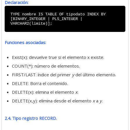
Declaración:
TYPE nombre IS TABLE OF tipodato INDEX BY
[BINARY_INTEGER | PLS_INTEGER |
VARCHAR2(limite)];
Funciones asociadas:
Exist(x): devuelve true si el elemento x existe.
COUNT(*): número de elementos.
FIRST/LAST: índice del primer
y
del último elemento.
DELETE: Borra el contenido.
DELETE(x): elimina el elemento
x
.
DELETE(x,y): elimina desde el elemento
x
a
y
.
2.4. Tipo registro RECORD.