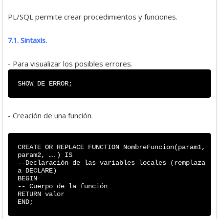
PL/SQL permite crear procedimientos y funciones.
7.1. Sintaxis.
- Para visualizar los posibles errores.
SHOW DE ERROR;
- Creación de una función.
CREATE OR REPLACE FUNCTION NombreFuncion(param1,
param2, ….) IS
--Declaración de las variables locales (remplaza
a DECLARE)
BEGIN
-- Cuerpo de la función
RETURN valor
END;