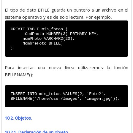
El tipo de dato BFILE guarda un puntero a un archivo en el
sistema operativo y es de solo lectura. Por ejemplo,
CREATE TABLE mis_fotos (
CodPhoto NUMBER(3) PRIMARY KEY,
nomPhoto VARCHAR2(20),
NombreFoto BFILE)
;
Para insertar una nueva línea utilizaremos la función
BFILENAME():
INSERT INTO mis_fotos VALUES(2, 'Foto2',
BFILENAME('/home/user/Images', 'imagen.jpg'));
10.2. Objetos.
10.2.1. Declaración de un objeto.