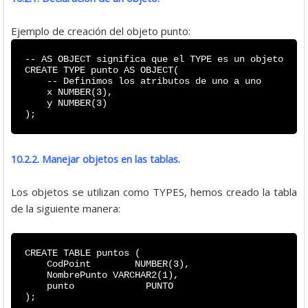
Ejemplo de creación del objeto punto:
-- AS OBJECT significa que el TYPE es un objeto
CREATE TYPE punto AS OBJECT(
-- Definimos los atributos de uno a uno
x NUMBER(3),
y NUMBER(3)
);
10.2.2. Manejar objetos en las tablas.
Los objetos se utilizan como TYPES, hemos creado la tabla
de la siguiente manera:
CREATE TABLE puntos (
CodPoint NUMBER(3),
NombrePunto VARCHAR2(1),
punto PUNTO
);