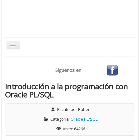
Toggle
Navigation
Inicio
Síguenos en
Bases de Datos
CMS
Introducción a la programación con
Oracle PL/SQL
Desarrollo
Ofimática
Escrito por
Ruben
Sistemas Operativos
Categoría:
Oracle PL/SQL
Tutoriales
Visto: 64266
Virtualización