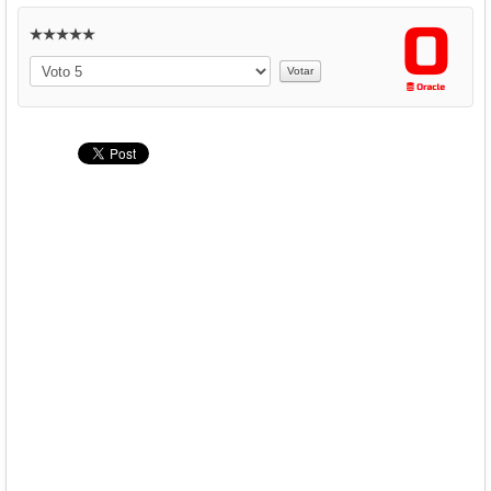
Descargas
Libros
Por
favor,
Foro
vote