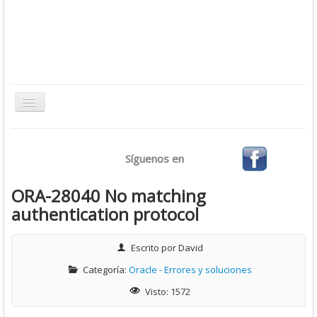
Toggle
Navigation
Inicio
Síguenos en
Bases de Datos
CMS
ORA-28040 No matching
authentication protocol
Desarrollo
Ofimática
Escrito por
David
Sistemas Operativos
Categoría:
Oracle - Errores y soluciones
Tutoriales
Visto: 1572
Virtualización