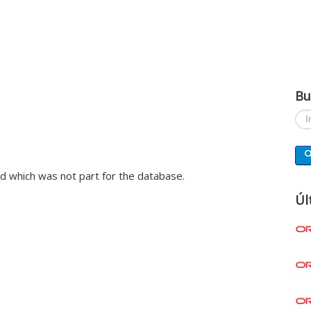
Bu
Busc
ted which was not part for the database.
Úl