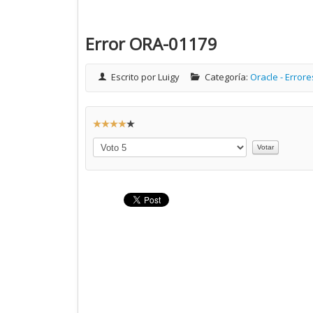
Error ORA-01179
Escrito por
Luigy
Categoría:
Oracle - Errore
R
a
Por
t
favor,
vote
i
o
:
4
/
5