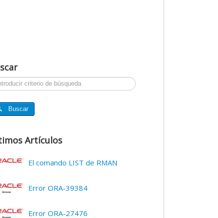
scar
ar...
Buscar
timos Artículos
El comando LIST de RMAN
Error ORA-39384
Error ORA-27476