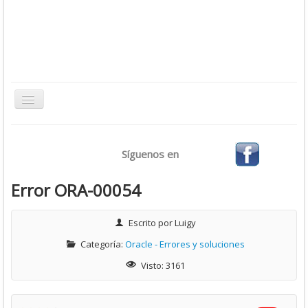
Toggle
Navigation
Inicio
Síguenos en
Bases de Datos
CMS
Error ORA-00054
Desarrollo
Escrito por
Luigy
Ofimática
Categoría:
Oracle - Errores y soluciones
Sistemas Operativos
Visto: 3161
Tutoriales
Virtualización